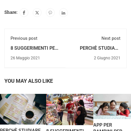
Share:
Previous post
Next post
8 SUGGERIMENTI PER
PERCHÈ STUDIARE
IMPARARE LO
SPAGNOLO? LE 12
26 Maggio 2021
2 Giugno 2021
SPAGNOLO A DÉNIA E
RISPOSTE PIÚ
VIVERE
INSOLITE E
UN’ESPERIENZA
DIVERTENTI DEI
INDIMENTICABILE
NOSTRI STUDENTI!
YOU MAY ALSO LIKE
APP PER
PERCHÈ STUDIARE