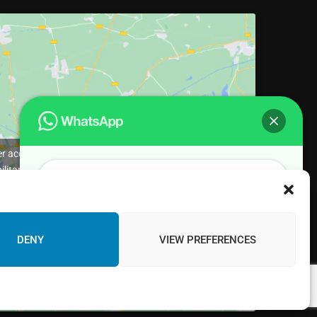
per accettare i cookie marketing e
ilitare questo contenuto
¡Hola! Would you like to get more
information? Please, contact us and we
will help you!
DENY
VIEW PREFERENCES
Chat with us!