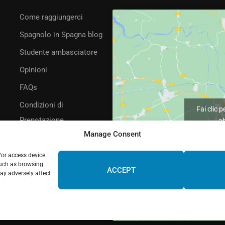
Come raggiungerci
Spagnolo in Spagna blog
Studente ambasciatore
Opinioni
FAQs
Condizioni di
Fai clic 
Prenotazione
ab
Manage Consent
/or access device
such as browsing
ACCEPT
ay adversely affect