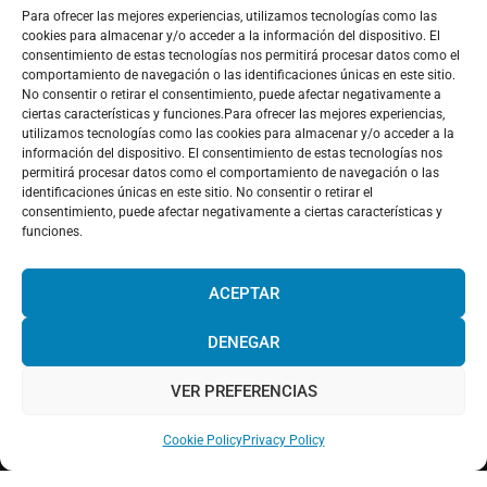
Para ofrecer las mejores experiencias, utilizamos tecnologías como las
cookies para almacenar y/o acceder a la información del dispositivo. El
consentimiento de estas tecnologías nos permitirá procesar datos como el
comportamiento de navegación o las identificaciones únicas en este sitio.
Haz clic para aceptar cookies de marketing y
No consentir o retirar el consentimiento, puede afectar negativamente a
ciertas características y funciones.Para ofrecer las mejores experiencias,
permitir este contenido
utilizamos tecnologías como las cookies para almacenar y/o acceder a la
información del dispositivo. El consentimiento de estas tecnologías nos
permitirá procesar datos como el comportamiento de navegación o las
identificaciones únicas en este sitio. No consentir o retirar el
consentimiento, puede afectar negativamente a ciertas características y
funciones.
¡Hola! Would you like to get more
information? Please, contact us and we
ACEPTAR
will help you!
DENEGAR
Facebook
Twitter
LinkedIn
Pinterest
Instagram
Youtube
VER PREFERENCIAS
Chat with us!
Web powered by
Digital Mindset Co
.
Cookie Policy
Privacy Policy
Aviso legal
Política de Privacidad