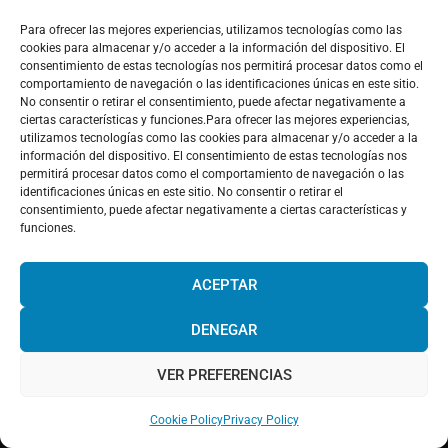
Para ofrecer las mejores experiencias, utilizamos tecnologías como las
cookies para almacenar y/o acceder a la información del dispositivo. El
consentimiento de estas tecnologías nos permitirá procesar datos como el
(34) 96 642 36 72
comportamiento de navegación o las identificaciones únicas en este sitio.
No consentir o retirar el consentimiento, puede afectar negativamente a
info@tlcdenia.es
ciertas características y funciones.Para ofrecer las mejores experiencias,
utilizamos tecnologías como las cookies para almacenar y/o acceder a la
información del dispositivo. El consentimiento de estas tecnologías nos
permitirá procesar datos como el comportamiento de navegación o las
identificaciones únicas en este sitio. No consentir o retirar el
consentimiento, puede afectar negativamente a ciertas características y
funciones.
LA ESCUELA
¡Hola! Would you like to get more
information? Please, contact us and we
ACEPTAR
Cómo llegar
will help you!
DENEGAR
Blog: Aprende español en España
Sé embajador de TLCdénia
VER PREFERENCIAS
Chat with us!
Opiniones
Cookie Policy
Privacy Policy
FAQ’s