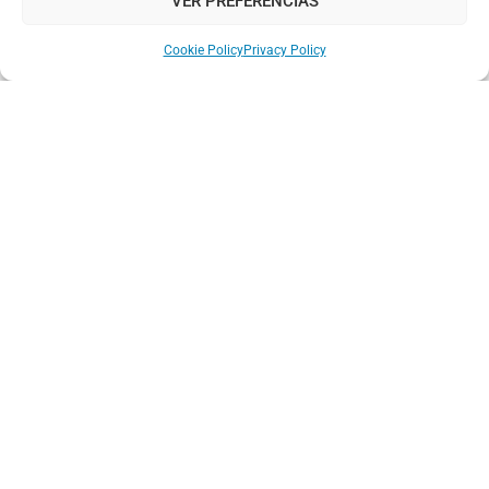
VER PREFERENCIAS
Chat with us!
Cookie Policy
Privacy Policy
NUESTROS CURSOS
CURSOS INTENSIVOS
ESPAÑOL PARA ADULTOS
ESPAÑOL PARA PRINCIPIANTES
ESPAÑOL ONLINE
ESPAÑOL PARA FAMILIAS
CURSO JUNIORS EN VERANO
GRUPOS ESCOLARES