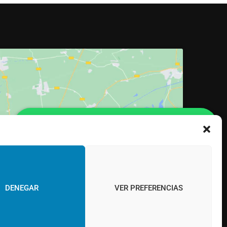
ra aceptar cookies de marketing y
permitir este contenido
¡Hola! Would you like to get more
information? Please, contact us and we
DENEGAR
VER PREFERENCIAS
will help you!