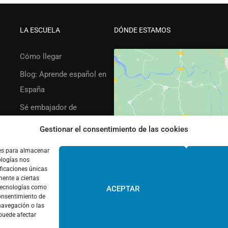
LA ESCUELA
DÓNDE ESTAMOS
Cómo llegar
Blog: Aprende español en
España
Sé embajador de
TLCdénia
Gestionar el consentimiento de las cookies
Opiniones
Haz clic pa
ies para almacenar
FAQ’s
ologías nos
ficaciones únicas
Términos y condiciones
mente a ciertas
 tecnologías como
ACEPTAR
consentimiento de
navegación o las
 puede afectar