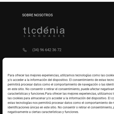
SOBRE NOSOTROS
(34) 96 642 36 72
info@tlcdenia.es
Para ofrecer las mejores experiencias, utilizamos tecnologías como las cook
y/o acceder a la información del dispositivo. El consentimiento de estas tecn
permitirá procesar datos como el comportamiento de navegación o las identi
en este sitio. No consentir o retirar el consentimiento, puede afectar negativa
características y funciones.Para ofrecer las mejores experiencias, utilizamos
las cookies para almacenar y/o acceder a la información del dispositivo. El 
estas tecnologías nos permitirá procesar datos como el comportamiento de 
identificaciones únicas en este sitio. No consentir o retirar el consentimiento,
negativamente a ciertas características y funciones.