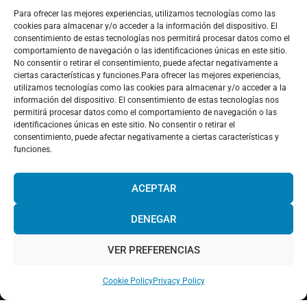
Para ofrecer las mejores experiencias, utilizamos tecnologías como las
cookies para almacenar y/o acceder a la información del dispositivo. El
consentimiento de estas tecnologías nos permitirá procesar datos como el
comportamiento de navegación o las identificaciones únicas en este sitio.
Haz clic para aceptar cookies de marketing y
No consentir o retirar el consentimiento, puede afectar negativamente a
ciertas características y funciones.Para ofrecer las mejores experiencias,
permitir este contenido
utilizamos tecnologías como las cookies para almacenar y/o acceder a la
información del dispositivo. El consentimiento de estas tecnologías nos
permitirá procesar datos como el comportamiento de navegación o las
identificaciones únicas en este sitio. No consentir o retirar el
consentimiento, puede afectar negativamente a ciertas características y
funciones.
¡Hola! Would you like to get more
information? Please, contact us and we
ACEPTAR
will help you!
DENEGAR
Facebook
Twitter
LinkedIn
Pinterest
Instagram
Youtube
VER PREFERENCIAS
Chat with us!
Web powered by
Digital Mindset Co
.
Cookie Policy
Privacy Policy
Aviso legal
Política de Privacidad