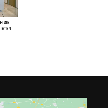
N SIE
MIETEN