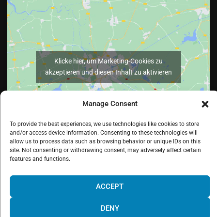
Klicke hier, um Marketing-Cookies zu
akzeptieren und diesen Inhalt zu aktivieren
Manage Consent
To provide the best experiences, we use technologies like cookies to store
and/or access device information. Consenting to these technologies will
allow us to process data such as browsing behavior or unique IDs on this
site. Not consenting or withdrawing consent, may adversely affect certain
features and functions.
¡Hola! Would you like to get more
Facebook
Twitter
LinkedIn
Pinterest
Instagram
Youtube
information? Please, contact us and we
ACCEPT
will help you!
DENY
Web powered by
Digital Mindset Co
.