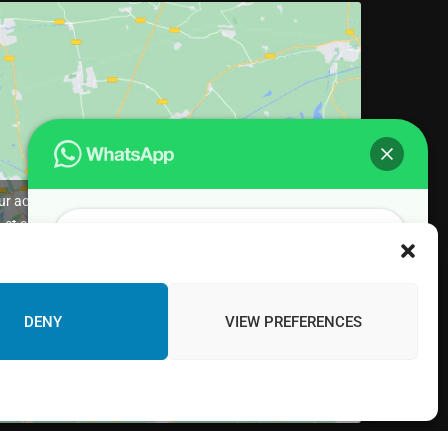
ur accepter les cookies marketing
et activer ce contenu
¡Hola! Would you like to get more
information? Please, contact us and we
will help you!
DENY
VIEW PREFERENCES
Chat with us!