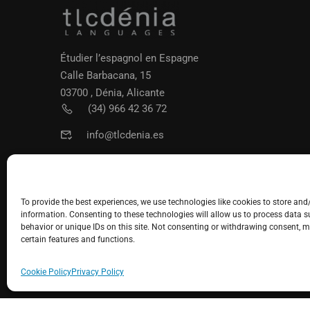
Étudier l’espagnol en Espagne
Calle Barbacana, 15
03700 , Dénia, Alicante
(34) 966 42 36 72
info@tlcdenia.es
To provide the best experiences, we use technologies like cookies to store and
information. Consenting to these technologies will allow us to process data 
behavior or unique IDs on this site. Not consenting or withdrawing consent, m
certain features and functions.
Cookie Policy
Privacy Policy