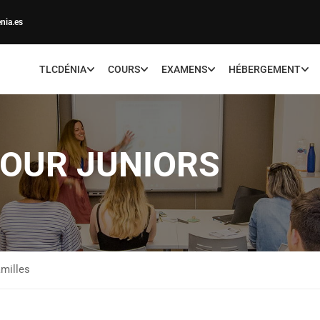
nia.es
TLCDÉNIA
COURS
EXAMENS
HÉBERGEMENT
POUR JUNIORS
amilles