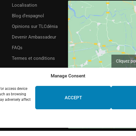
Localisation
Blog d’espagnol
Opinions sur TLCdénia
Devenir Ambassadeur
FAQs
Termes et conditions
Cliquez po
Manage Consent
/or access device
such as browsing
ACCEPT
ay adversely affect