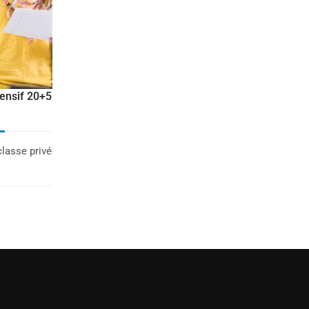
Séjour linguistique pour adolescent 
ensif 20+5
été en Espagne- Programme
d'espagnol (14-17 ans)
Immersion totale en espagnol pour juni
lasse privée par jour