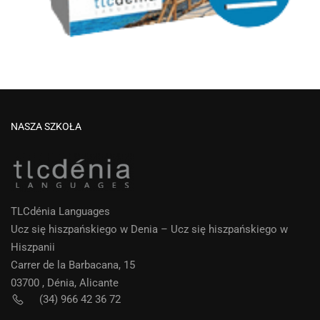
NASZA SZKOŁA
TLCdénia Languages
Ucz się hiszpańskiego w Denia – Ucz się hiszpańskiego w
Hiszpanii
Carrer de la Barbacana, 15
03700 , Dénia, Alicante
(34) 966 42 36 72