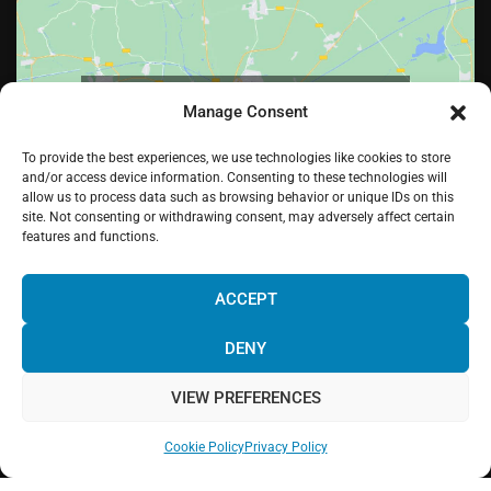
Kliknij, żeby zaakceptować marketing pliki
Manage Consent
cookies i włączyć tę treść
To provide the best experiences, we use technologies like cookies to store
and/or access device information. Consenting to these technologies will
allow us to process data such as browsing behavior or unique IDs on this
site. Not consenting or withdrawing consent, may adversely affect certain
features and functions.
¡Hola! Would you like to get more
information? Please, contact us and we
ACCEPT
will help you!
DENY
Facebook
Świergot
LinkedIn
Pinterest
Instagram
YouTube
VIEW PREFERENCES
Chat with us!
Web powered by
Digital Mindset Co
.
Cookie Policy
Privacy Policy
Polityka prywatności
Ostrzeżenie prawne